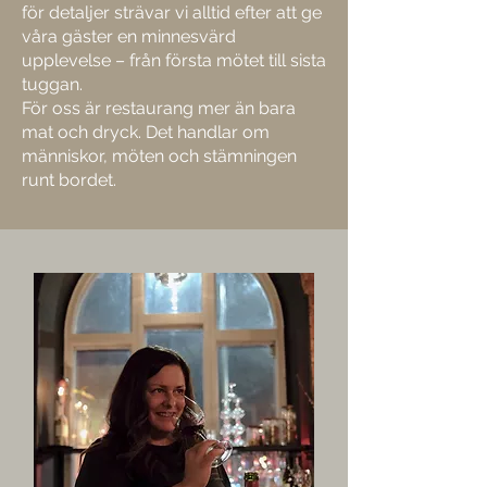
för detaljer strävar vi alltid efter att ge
våra gäster en minnesvärd
upplevelse – från första mötet till sista
tuggan.
För oss är restaurang mer än bara
mat och dryck. Det handlar om
människor, möten och stämningen
runt bordet.