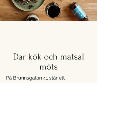
Där kök och matsal
möts
På Brunnsgatan 41 står ett
passionerat team som älskar det vi
gör – mat, dryck, service och mötet
med människor. Här jobbar kockar
och servis tätt tillsammans för att
skapa en restaurangupplevelse som
känns både avslappnad och
genomtänkt.